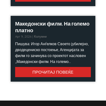
Македонски филм. На големо
платно
Apr 9, 2026
|
Колумни
Пишува: Игор Анѓелков Своето јубилејно,
дводецениско постоење, Агенцијата за
филм го зачинува со проектот насловен
„Македонски филм. На големо...
ПРОЧИТАЈ ПОВЕЌЕ