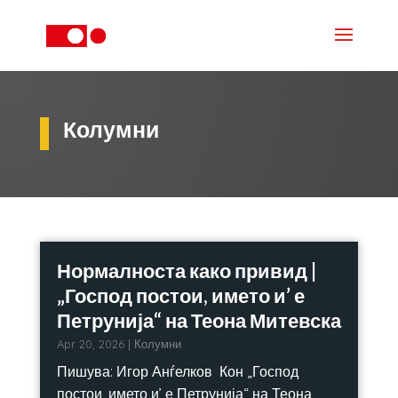
Колумни
Нормалноста како привид |
„Господ постои, името и’ е
Петрунија“ на Теона Митевска
Apr 20, 2026
|
Колумни
Пишува: Игор Анѓелков Кон „Господ
постои, името и’ е Петрунија“ на Теона