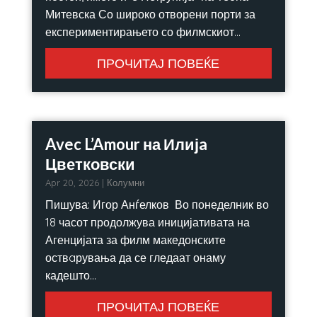
Митевска Со широко отворени порти за
експериментирањето со филмскиот...
ПРОЧИТАЈ ПОВЕЌЕ
Avec L’Amour на Илијa
Цветковски
Apr 20, 2026
|
Колумни
Пишува: Игор Анѓелков Во понеделник во
18 часот продолжува иницијативата на
Агенцијата за филм македонските
оствaрувања да се гледаат онаму
кадешто...
ПРОЧИТАЈ ПОВЕЌЕ