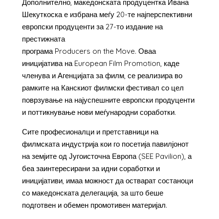
Дополнително, македонската продуцентка Ивана
Шекуткоска е избрана меѓу 20-те најперспективни
европски продуценти за 27-то издание на
престижната
програма Producers on the Move. Оваа
иницијатива на European Film Promotion, каде
членува и Агенцијата за филм, се реализира во
рамките на Канскиот филмски фестивал со цел
поврзување на најуспешните европски продуценти
и поттикнување нови меѓународни соработки.
Сите професионалци и претставници на
филмската индустрија кои го посетија павилјонот
на земјите од Југоисточна Европа (SEE Pavilion), а
беа заинтересирани за идни соработки и
иницијативи, имаа можност да остварат состаноци
со македонската делегација, за што беше
подготвен и обемен промотивен материјал.