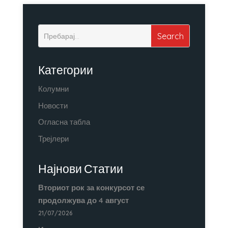
Категории
Колумни
Новости
Огласна табла
Трејлери
Најнови Статии
Вториот рок за конкурсот се
продолжува до 4 август
21/07/2026