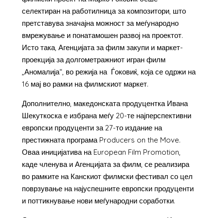
селектиран на работилница за композитори, што
претставува значајна можност за меѓународно
вмрежување и понатамошен развој на проектот.
Исто така, Агенцијата за филм закупи и маркет-
проекција за долгометражниот игран филм
„Аномалија“, во режија на Ѓоковиќ, која се одржи на
16 мај во рамки на филмскиот маркет.
Дополнително, македонската продуцентка Ивана
Шекуткоска е избрана меѓу 20-те најперспективни
европски продуценти за 27-то издание на
престижната програма Producers on the Move.
Оваа иницијатива на European Film Promotion,
каде членува и Агенцијата за филм, се реализира
во рамките на Канскиот филмски фестивал со цел
поврзување на најуспешните европски продуценти
и поттикнување нови меѓународни соработки.