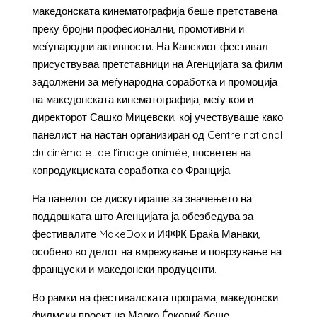
македонската кинематографија беше претставена
преку бројни професионални, промотивни и
меѓународни активности. На Канскиот фестивал
присуствуваа претставници на Агенцијата за филм
задолжени за меѓународна соработка и промоција
на македонската кинематографија, меѓу кои и
директорот Сашко Мицевски, кој учествуваше како
панелист на настан организиран од Centre national
du cinéma et de l’image animée, посветен на
копродукциската соработка со Франција.
На панелот се дискутираше за значењето на
поддршката што Агенцијата ја обезбедува за
фестивалите MakeDox и ИФФК Браќа Манаки,
особено во делот на вмрежување и поврзување на
француски и македонски продуценти.
Во рамки на фестивалската програма, македонски
филмски проект на Марко Ѓоковиќ беше