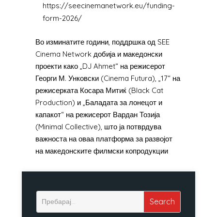
https://seecinemanetwork.eu/funding-
form-2026/
Во изминатите години, поддршка од SEE
Cinema Network добија и македонски
проекти како „DJ Ahmet“ на режисерот
Георги М. Унковски (Cinema Futura), „17“ на
режисерката Косара Митиќ (Black Cat
Production) и „Баладата за лонецот и
капакот“ на режисерот Вардан Тозија
(Minimal Collective), што ја потврдува
важноста на оваа платформа за развојот
на македонските филмски копродукции