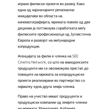
играни филмски проекти во развој. Како
една од најзначајните регионални
иницијативи во областа на
кинематографијата, мрежата повеќе од две
децении ја поттикнува соработката меѓу
филмските професионалци од Југоисточна
Европа и развојот на меѓународни
копродукции.
Агенцијата за филм е членка на SEE
Cinema Network, со што на македонските
продуценти им се овозможува пристап до
повиците на мрежата за копродукциски
проекти реализирани во партнерство со
најмалку една друга земја членка.
Право на учество имаат продуценти и
продукциски компании од земјите членки
на мрежата: Македонија, Албанија,