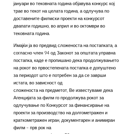
јануари во тековната година објавува конкурс кој
трае во текот на целата година, а одлучува по
доставените филмски проекти на конкурсот
двапати годишно, во април и во октомври во
тековната година.
Имајќи ја во предвид сложеноста на постапката, а
согласно член 94 од Законот за општата управна
постапка, каде е пропишано дека продолжувањето
на рокот во првостепената постапка е допуштено
за периодот што е потребен за да се заврши
истата, во зависност од
сложеноста на предметот, Ве известуваме дека
Агенцијата за филм го продолжува рокот за
одлучување по Конкурсот за финансирање на
проекти за производство на долгометражен и
краткометражен игран, документарен и анимиран
филм – прв рок на