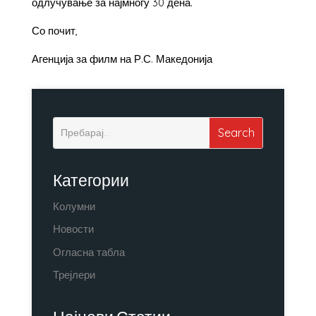
одлучување за најмногу 30 дена.
Со почит,
Агенција за филм на Р.С. Македонија
Категории
Колумни
Новости
Огласна табла
Трејлери