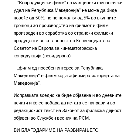
– “Kопродукциски филм” со малцински финансиски
удел на Република Македонија“ не може да биде
повеќе од 50%, но не помалку од 5% во вкупните
трошоци зa производство на филмот и филм
произведен во соработка со странски филмски
продуценти во согласност со Конвенцијата на
Советот на Европа за кинематографска
копродукција (ревидирана)
– „филм од посебен интерес за Република
Македонија“ е филм кој ја афирмира историјата на
Македонија“.
Исправката воедно ќе биде објавена и во дневните
печати и ќе се побара да истата се направи и во
редакцискиот текст на Законот за филмска дејност
објавен во Службен весник на РСМ.
ВИ БЛАГОДАРИМЕ НА РАЗБИРАЊЕТО!