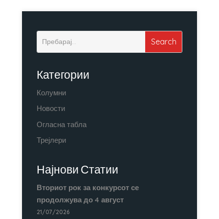
Категории
Колумни
Новости
Огласна табла
Трејлери
Најнови Статии
Вториот рок за конкурсот се
продолжува до 4 август
21/07/2026