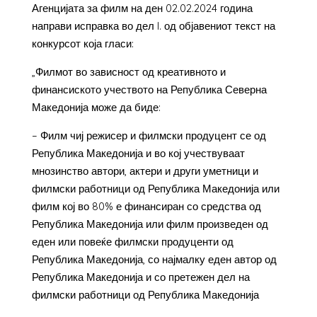
Агенцијата за филм на ден 02.02.2024 година
направи исправка во дел I. од објавениот текст на
конкурсот која гласи:
„Филмот во зависност од креативното и
финансиското учеството на Република Северна
Македонија може да биде:
– Филм чиј режисер и филмски продуцент се од
Република Македонија и во кој учествуваат
мнозинство автори, актери и други уметници и
филмски работници од Република Македонија или
филм кој во 80% е финансиран со средства од
Република Македонија или филм произведен од
еден или повеќе филмски продуценти од
Република Македонија, со најмалку еден автор од
Република Македонија и со претежен дел на
филмски работници од Република Македонија