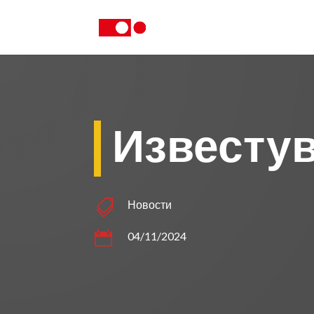
Известу

Новости

04/11/2024