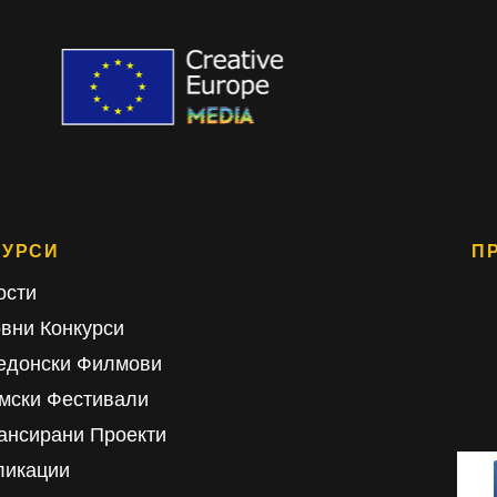
СУРСИ
П
ости
овни Конкурси
едонски Филмови
мски Фестивали
ансирани Проекти
ликации