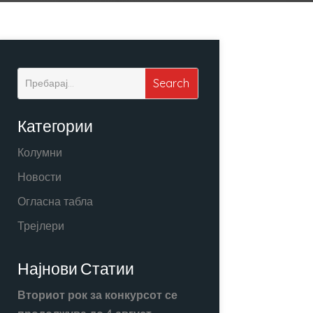
Категории
Колумни
Новости
Огласна табла
Трејлери
Најнови Статии
Вториот рок за конкурсот се