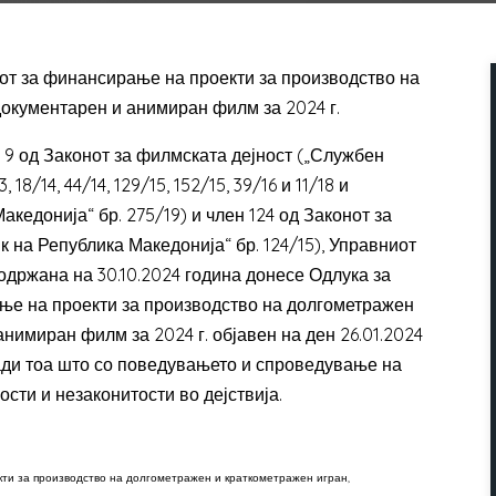
т за финансирање на проекти за производство на
документарен и анимиран филм за 2024 г.
 и 9 од Законот за филмската дејност („Службен
18/14, 44/14, 129/15, 152/15, 39/16 и 11/18 и
кедонија“ бр. 275/19) и член 124 од Законот за
 на Република Македонија“ бр. 124/15), Управниот
одржана на 30.10.2024 година донесе Одлука за
ње на проекти за производство на долгометражен
нимиран филм за 2024 г. објавен на ден 26.01.2024
ради тоа што со поведувањето и спроведување на
ости и незаконитости во дејствија.
ти за производство на долгометражен и краткометражен игран,