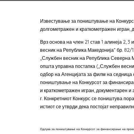
Известување за поништување на Конкурсо
долгометражен и краткометражен игран, 
Врз основа на член 21 став 1 алинеја 2, 3
весник на Република Македонија“ бр. 82/13, 
„Службен весник на Република Северна Ма
општа управна постапка („Службен весник
одбор на Агенцијата за филм на седница 
поништување на Конкурсот за финансира
и краткометражен игран, документарен и а
г. Конкретниот Конкурс се поништува по
истиот се утврди дека постојат неправилн
Одлука за поништување на Конкурсот за финансирање на проек