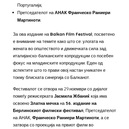
Португалија;
Претседателот на
АНАК Франческо Раниери
Мартиноти
.
За ова издание на
Balkan
Film
Festival
, посветено
е внимание на темите како што се: улогата на
жената во општеството и движечката сила зад
италијанско-балканските копродукции со посебен
фокус на младинските копродукции. Еден од
аспектите што го прави овој настан уникатен е
токму блиската синергија со Балканот.
Фестивалот се отвора на 29.ноември со дијалог
помеѓу режисерката
Јасмила Жбаниќ
која има
освоено
Златна мечка
на
56. издание на
Берлинскиот филмски фестивал
, Претседателот
на АНАК,
Франческо Раниери Мартиноти
, а се
затвора со проекција на првиот филм во