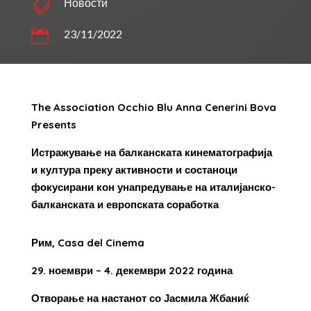

Новости

23/11/2022
The Association Occhio Blu Anna Cenerini Bova
Presents
Истражување на балканската кинематографија
и култура преку активности и состаноци
фокусирани кон унапредување на италијанско-
балканската и европската соработка
Рим,
Casa
del
Cinema
29. ноември – 4.
декември 2022 година
Отвор
ање на
настан
от
со Јасмила Жбаниќ