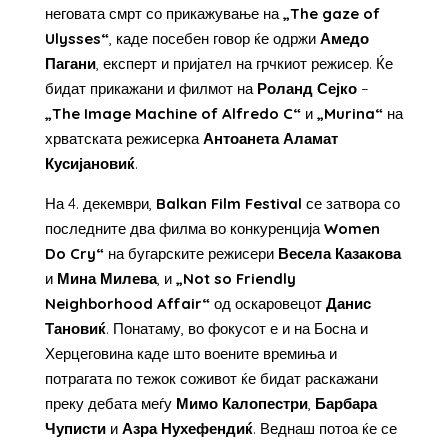
неговата смрт со прикажување на
„
The
gaze
of
Ulysses
“
, каде посебен говор ќе одржи
Амедо
Пагани
, експерт и пријател на грчкиот режисер. Ќе
бидат прикажани и филмот на
Роланд Сејко
–
„The Image Machine of Alfredo C“
и
„Murina“
на
хрватската режисерка
Антоанета Аламат
Кусијановиќ
.
На 4. декември,
Balkan Film Festival
се затвора со
последните два филма во конкуренција
Women
Do Cry“
на бугарските режисери
Весела Казакова
и
Мина Милева
, и
„Not so Friendly
Neighborhood Affair“
од оскаровецот
Данис
Тановиќ
. Понатаму, во фокусот е и на Босна и
Херцеговина каде што воените времиња и
потрагата по тежок соживот ќе бидат раскажани
преку дебата меѓу
Мимо Калопестри
,
Барбара
Чуписти
и
Азра Нухефендиќ
. Веднаш потоа ќе се