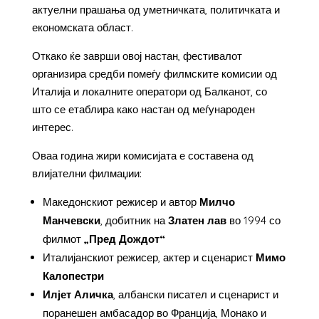
актуелни прашања од уметничката, политичката и
економската област.
Откако ќе заврши овој настан, фестивалот
организира средби помеѓу филмските комисии од
Италија и локалните оператори од Балканот, со
што се етаблира како настан од меѓународен
интерес.
Оваа година жири комисијата е составена од
влијателни филмаџии:
Македонскиот режисер и автор
Милчо
Манчевски
, добитник на
Златен лав
во 1994 со
филмот
„Пред Дождот“
Италијанскиот режисер, актер и сценарист
Мимо
Калопестри
Илјет Аличка
, албански писател и сценарист и
поранешен амбасадор во Франција, Монако и