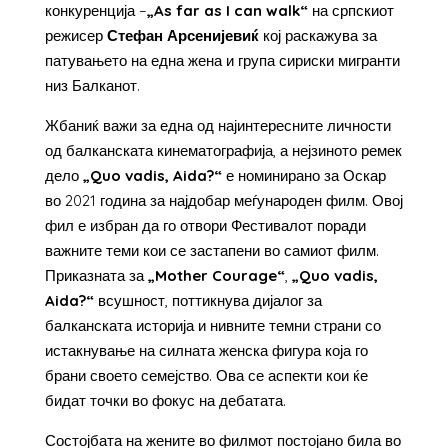
конкуренција –
„
As
far
as
I
can
walk
“
на српскиот
режисер
Стефан Арсенијевиќ
кој раскажува за
патувањето на една жена и група сириски мигранти
низ Балканот.
Жбаниќ важи за една од најинтересните личности
од балканската кинематографија, а нејзиното ремек
дело
„
Quo
vadis
,
Aida
?“
е номинирано за Оскар
во 2021 година за најдобар меѓународен филм. Овој
фил е избран да го отвори Фестивалот поради
важните теми кои се застапени во самиот филм.
Приказната за
„
Mother
Courage
“
,
„
Quo
vadis
,
Aida
?
“
всушност, поттикнува дијалог за
балканската историја и нивните темни страни со
истакнување на силната женска фигура која го
брани своето семејство. Ова се аспекти кои ќе
бидат точки во фокус на дебатата.
Состојбата на жените во филмот постојано била во