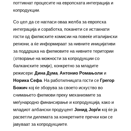
поттикнат процесите на европската интеграција и
копродукции.
Со цел да се нагласи оваа желба за европска
интеграција и соработка, поканети се истакнати
гости од филмските комисии на повеќе италијански
региони, а ќе информираат за нивните иницијативи
за поддршка на филмовите на нивните територии
(отворање на можности за копродукции со
балканските земји), конкретно за младите
режисери:
Дина Дума
,
Антонио Ромањоли
и
Норика Сефа
. На работилницата гости се
Грегор
Божич
кој ќе зборува за своето искуство во
снимањето филмови преку механизмите за
меѓународно финансирање и копродукција, како и
младиот албански продуцент
Јонид Јорѓи
кој ќе ја
расветли дилемата за конкретните пречки кои се
јавуваат за копродукциите.