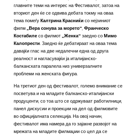
главните теми на интерес на Фестивалот, затоа на
вториот ден ќе се одвива дебата токму на оваа
тема помеѓу
Калтрина Красниќи
со нејзиниот
филм
„Вера сонува за морето“
,
Франческо
Костабиле
со филмот
„Женка“
заедно со
Мимо
Калопрести
. Заедно ќе дебатираат на оваа тема
давајќи глас на две недалечни една од друга
реалност и нагласувајќи ја италијанско-
балканската паралела низ универзалните
проблеми на женската фигура.
На третиот ден од фестивалот, големо внимание се
посветува и на младите балканско-италијански
продуценти, со тоа што се одржуваат работилници,
панел дискусии и проекции на дел од филмовите
во официјалната селекција. На овој начин,
фестивалот има намера да го зајакне развојот на
мрежата на младите филмаџии со цел да се