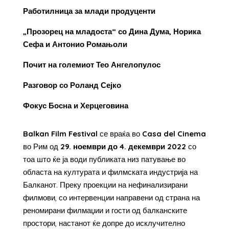
Работилница за млади продуценти
„Прозорец на младоста“
со Дина Дума, Норика
Сефа и Антонио Ромањоли
Почит на големиот Тео Ангелопулос
Разговор со Роланд Сејко
Фокус Босна и Херцеговина
Balkan
Film
Festival
се враќа во
Casa
del
Cinema
во Рим од
29. ноември до 4. декември 2022
со
тоа што ќе ја води публиката низ патување во
областа на културата и филмската индустрија на
Балканот. Преку проекции на нефинализирани
филмови, со интервенции направени од страна на
реномирани филмаџии и гости од балканските
простори, настанот ќе допре до исклучително