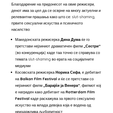
Благодарение на придонесот на овие режисери,
денот има за цел да се осврне на многу актуелни и
релевантни прашања како што се: slut-shaming,
првите сексуални искуства и психичкото
насилство:
Македонската режисерка
Дина Дума
ќе го
претстави нејзиниот драматичен филм
„Сестри“
(во конкуренција) каде таа точно се справува со
темата slut-shaming во ерата на социјалните
медиуми
Косовската режисерка
Норика Сефа
, е дебитант
на
Balkan Film Festival
и ќе се претстави со
нејзиниот филм
„Барајќи ја Венера“
, филмот кој
е награден како дебитант на
Rotterdam Film
Festival
каде раскажува за првото сексуално
искуство на млада девојка која е водена од
неиздржлива љубопитност