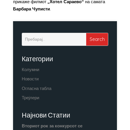
прикаже филмот
„Хотел Сараево“
на самата
Барбара Чуписти
.
Категории
Колумни
Новости
Огласна табла
Трејлери
Најнови Статии
Вториот рок за конкурсот се