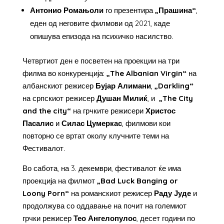
Антонио Ромањоли
го презентира
„Прашина“
,
еден од неговите филмови од 2021, каде
опишува епизода на психичко насилство.
Четвртиот ден е посветен на проекции на три
филма во конкуренција:
„
The
Albanian
Virgin
“
на
албанскиот режисер
Бујар Алимани
,
„
Darkling
“
на српскиот режисер
Душан Милиќ
, и
„
The
City
and
the
city
“
на грчките режисери
Христос
Пасалис
и
Силас Цумеркас
, филмови кои
повторно се вртат околу клучните теми на
Фестивалот.
Во сабота, на 3. декември, фестивалот ќе има
проекција на филмот
„
Bad
Luck
Banging
or
Loony
Porn
“
на романскиот режисер
Раду Јуде
и
продолжува со оддавање на почит на големиот
грчки режисер
Тео Ангелопулос
, десет години по