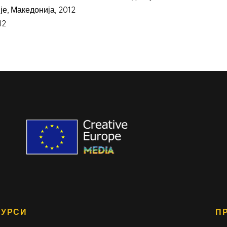
пје, Македонија, 2012
12
СУРСИ
П