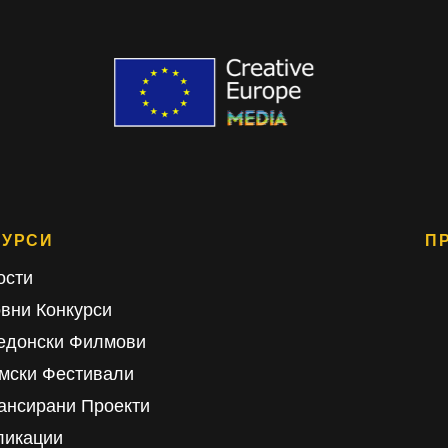
СУРСИ
П
ости
овни Конкурси
едонски Филмови
мски Фестивали
ансирани Проекти
ликации