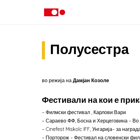
Полусестра
во режија на
Дамјан Козоле
Фестивали на кои е прик
– Филмски фестивал , Карлови Вари
– Сараево ФФ, Босна и Херцеговина – Во ф
– Cinefest Miskolc IFF, Унгарија– за награда,
– Порторож – Фестивал на словенски филмо