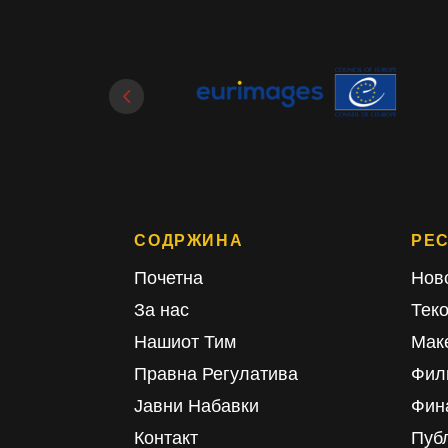
СОДРЖИНА
РЕ
Почетна
Нов
За нас
Тек
Нашиот Тим
Мак
Правна Регулатива
Фил
Јавни Набавки
Фин
Контакт
Пуб