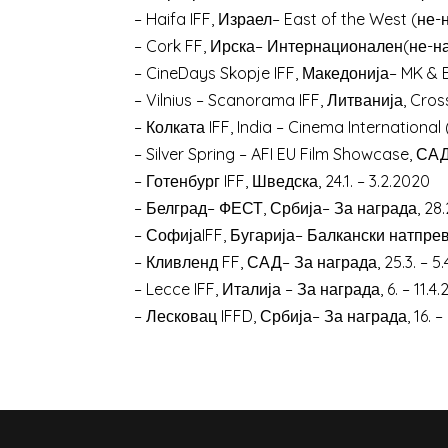
– Haifa IFF, Израел– East of the West (не-н
– Cork FF, Ирска– Интернационален(не-натп
– CineDays Skopje IFF, Македонија– MK & EU
– Vilnius – Scanorama IFF, Литванија, Cros
– Колката IFF, India – Cinema International 
– Silver Spring – AFI EU Film Showcase, СА
– Готенбург IFF, Шведска, 24.1. – 3.2.2020
– Белград– ФЕСТ, Србија– За награда, 28.2
– СофијаIFF, Бугарија– Балкански натпрева
– Кливленд FF, САД– За награда, 25.3. – 5
– Lecce IFF, Италија – За награда, 6. – 11.4
– Лесковац IFFD, Србија– За награда, 16. –