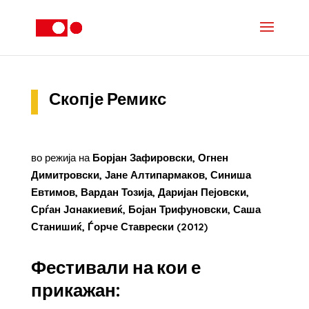
Скопје Ремикс
во режија на
Борјан Зафировски, Огнен
Димитровски, Јане Алтипармаков, Синиша
Евтимов, Вардан Тозија, Даријан Пејовски,
Срѓан Јaнакиевиќ, Бојан Трифуновски, Саша
Станишиќ, Ѓорче Ставрески (2012)
Фестивали на кои е
прикажан: