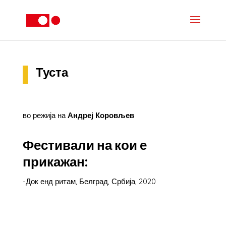
Туста
во режија на
Андреј Коровљев
Фестивали на кои е
прикажан:
-Док енд ритам, Белград, Србија, 2020