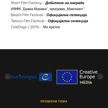
Short Film Factory –
Добитник на награда
ИФФК „Браќа Манаки“, програма „Макпоинт“
Beach Film Festival –
Официјална селекција
Tetovo Film Festival –
Официјална селекција
CineDays ( 2019) – Мк кратки
ПРОМЕНИ ТЕМА