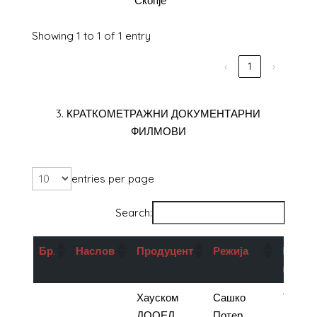
camera
Скопје
Showing 1 to 1 of 1 entry
‹
1
›
3. КРАТКОМЕТРАЖНИ ДОКУМЕНТАРНИ
ФИЛМОВИ
entries per page
Search:
Бр.
Наслов
Продуцент
Режија
Поддр
во ден
1.
Сите ќе
Хауском
Сашко
700.00
умреме
ДООЕЛ
Потер