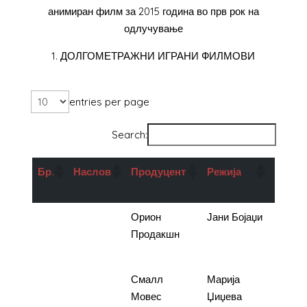
анимиран филм за 2015 година во прв рок на
одлучување
1. ДОЛГОМЕТРАЖНИ ИГРАНИ ФИЛМОВИ
entries per page
Search:
Бр
.
Наслов
Продуцент
Режија
Подр
во де
1.
Здивот
Орион
Јани Бојаџи
18.000
на
Продакшн
Ангелот
2.
Жртва
Смалл
Марија
18.000
Мовес
Џиџева