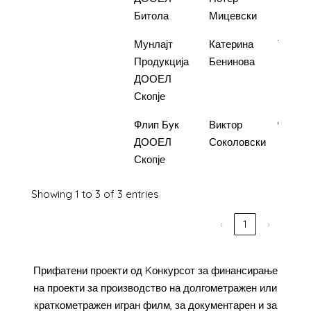
Битола
Мицевски
2.
Сонцето
Мунлајт
Катерина
700.00
на
Продукција
Бенинова
Царевите
ДООЕЛ
Кули
Скопје
3.
Ускакан
Флип Бук
Виктор
900.00
ДООЕЛ
Соколовски
Скопје
Showing 1 to 3 of 3 entries
‹
1
›
Прифатени проекти од Kонкурсот за финансирање
на проекти за производство на долгометражен или
краткометражен игран филм, за документарен и за