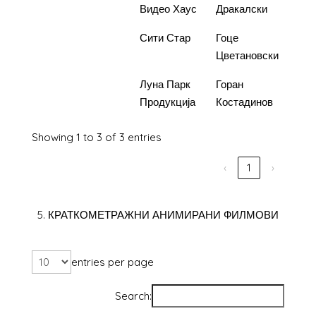
Видео Хаус
Дракалски
2.
Песна за
Сити Стар
Гоце
1.400
Бекташот
Цветановски
3.
Сонот на
Луна Парк
Горан
890.
Дервишот
Продукција
Костадинов
Showing 1 to 3 of 3 entries
‹
1
›
5. КРАТКОМЕТРАЖНИ АНИМИРАНИ ФИЛМОВИ
entries per page
Search: