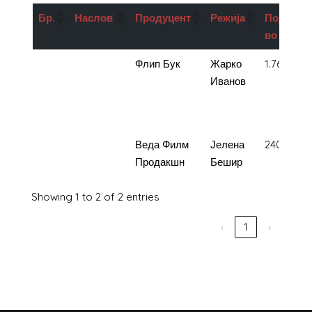
Бр
.
Наслов
Продуцент
Режија
Подршка
во ден
1.
Кружно
Флип Бук
Жарко
1.760.000
патување
Иванов
на
монахот
2.
Илузија
Веда Филм
Јелена
240.000
Продакшн
Бешир
Showing 1 to 2 of 2 entries
‹
1
›