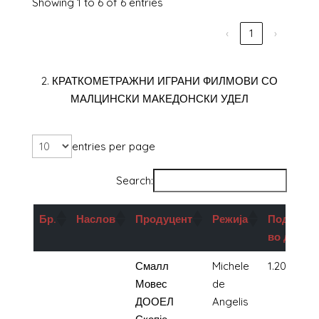
Showing 1 to 6 of 6 entries
‹
1
›
2. КРАТКОМЕТРАЖНИ ИГРАНИ ФИЛМОВИ СО
МАЛЦИНСКИ МАКЕДОНСКИ УДЕЛ
entries per page
Search:
Бр.
Наслов
Продуцент
Режија
Поддршк
во ден
1.
The man
Смалл
Michele
1.200.000
in the
Мовес
de
movie
ДООЕЛ
Angelis