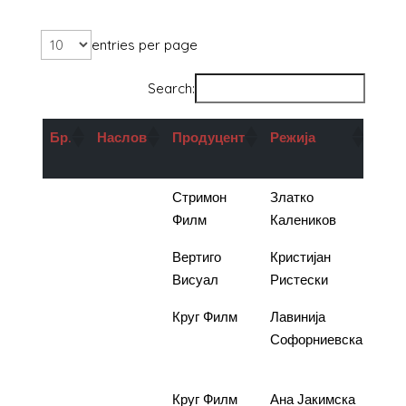
entries per page
Search:
Бр
.
Наслов
Продуцент
Режија
Под
во 
1.
Старо
Стримон
Златко
1.00
железо
Филм
Калеников
2.
Cut here
Вертиго
Кристијан
2.00
Висуал
Ристески
3.
Денови
Круг Филм
Лавинија
1.00
како
Софорниевска
домино
4.
Ќе
Круг Филм
Ана Јакимска
1.00