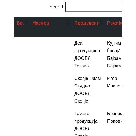
Search:
Бр.
Наслов
Продуцент
Режија
1.
Последниот од
Деа
Кујтим
преродбениците
Продукцион
Ѓонај/
ДООЕЛ
Бајрам
Тетово
Бајрами
2.
Шампион
Скопје Филм
Игор
Студио
Иванов
ДООЕЛ
Скопје
3.
Право кон
Томато
Бранислав
ѕвездите
продукција
Поповиќ
ДООЕЛ