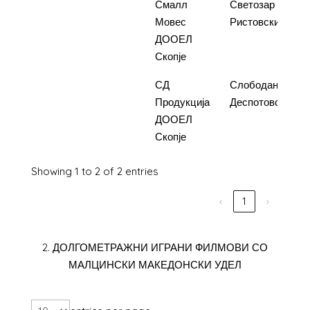
1.
Свеќарката
Смалл
Светозар
3
Мовес
Ристовски
ДООЕЛ
Скопје
2.
Александар
СД
Слободан
5
Продукција
Деспотовски
ДООЕЛ
Скопје
Showing 1 to 2 of 2 entries
‹
1
›
2. ДОЛГОМЕТРАЖНИ ИГРАНИ ФИЛМОВИ СО
МАЛЦИНСКИ МАКЕДОНСКИ УДЕЛ