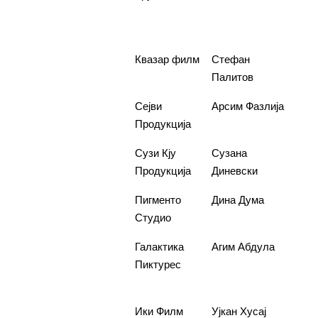
дојдат
децата
5.
Кога не
Квазар филм
Стефан
1.00
нема
Палитов
6.
Еден
Сејви
Арсим Фазлија
2.00
збор
Продукција
7.
Шеќерни
Сузи Кју
Сузана
2.00
луѓе
Продукција
Диневски
8.
Елена
Пигменто
Дина Дума
1.00
Студио
9.
Разговор
Галактика
Агим Абдула
1.00
за
Пиктурес
животот
10.
Бет
Ики Филм
Ујкан Хусај
580.