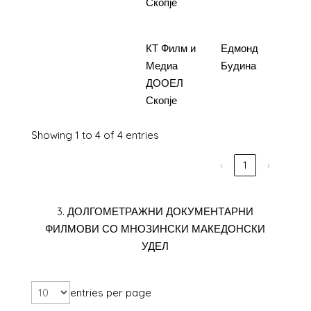
утре и
Скопје
светот
4.
Скршено
КТ Филм и
Едмонд
3.50
Медиа
Будина
ДООЕЛ
Скопје
Showing 1 to 4 of 4 entries
‹
1
›
3. ДОЛГОМЕТРАЖНИ ДОКУМЕНТАРНИ
ФИЛМОВИ СО МНОЗИНСКИ МАКЕДОНСКИ
УДЕЛ
entries per page