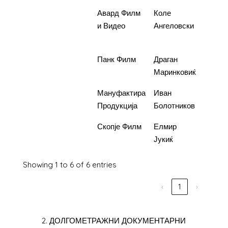
3.
Ах
Авард Филм
Коле
14.300
Љубов
и Видео
Ангеловски
моја
4.
Пијавици
Панк Филм
Драган
7.000.
Маринковиќ
5.
Kharms
Мануфактира
Иван
7.000.
Продукција
Болотников
6.
Жаба
Скопје Филм
Елмир
5.400.
Јукиќ
Showing 1 to 6 of 6 entries
‹
1
›
2. ДОЛГОМЕТРАЖНИ ДОКУМЕНТАРНИ