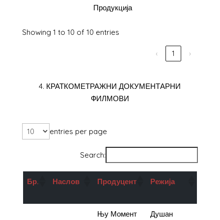
Продукција
Showing 1 to 10 of 10 entries
‹
1
›
4. КРАТКОМЕТРАЖНИ ДОКУМЕНТАРНИ
ФИЛМОВИ
entries per page
Search:
Бр
.
Наслов
Продуцент
Режија
Под
во д
1.
Бегалец
Њу Момент
Душан
1.000