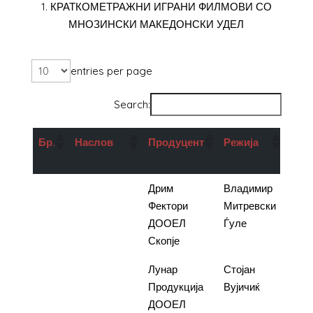
1. КРАТКОМЕТРАЖНИ ИГРАНИ ФИЛМОВИ СО
МНОЗИНСКИ МАКЕДОНСКИ УДЕЛ
entries per page
Search:
Бр.
Наслов
Продуцент
Режија
Под
во д
1.
Крај без
Дрим
Владимир
1.80
крај
Фектори
Митревски
ДООЕЛ
Ѓуле
Скопје
2.
Допир
Лунар
Стојан
1.60
Продукција
Вујичиќ
ДООЕЛ