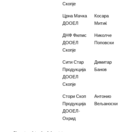
Скопје
3.
Црвената
Црна Мачка
Косара
1.80
соба
ДООЕЛ
Митиќ
4.
Последните
ДНФ Филмс
Николче
1.60
камбани
ДООЕЛ
Поповски
Скопје
5.
Баскет
Сити Стар
Димитар
850.
Продукција
Банов
ДООЕЛ
Скопје
6.
Човекот и
Стори Скоп
Антонио
950.
песот
Продукција
Вељаноски
ДООЕЛ-
Охрид