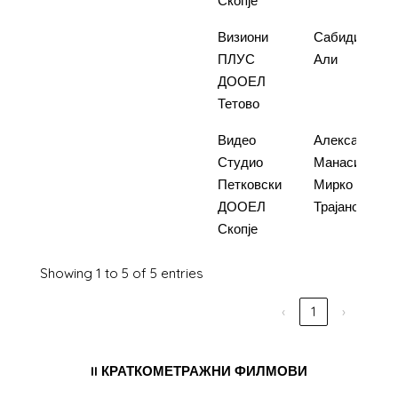
Скопје
4.
Стара Дилема
Визиони
Сабидин
нова Ера
ПЛУС
Али
ДООЕЛ
Тетово
5.
Писмото ми го
Видео
Александар
донесе
Студио
Манасиев и
шампионот
Петковски
Мирко
ДООЕЛ
Трајановски
Скопје
Showing 1 to 5 of 5 entries
‹
1
›
II КРАТКОМЕТРАЖНИ ФИЛМОВИ