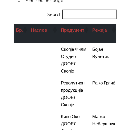
entries per page
Search:
Бр.
Наслов
Продуцент
Режија
Под
во д
1.
Реквием за
Скопје Филм
Бојан
4.50
госпоѓа Ј
Студио
Вулетиќ
ДООЕЛ
Скопје
2.
Устав на
Револутион
Рајко Грлиќ
4.50
Република
продукција
Хрватска
ДООЕЛ
Скопје
3.
Словенија,
Кино Око
Марко
4.00
Австралија,
ДООЕЛ
Небершник