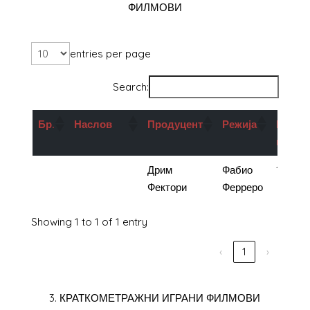
ФИЛМОВИ
entries per page
Search:
Бр
.
Наслов
Продуцент
Режија
Подрш
во ден
1.
Каубој
Дрим
Фабио
1.200.
Македонски
Фектори
Ферреро
Showing 1 to 1 of 1 entry
‹
1
›
3. КРАТКОМЕТРАЖНИ ИГРАНИ ФИЛМОВИ