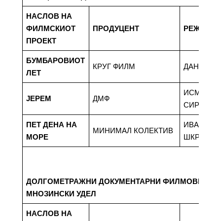
НАСЛОВ НА
ФИЛМСКИОТ
ПРОДУЦЕНТ
РЕЖИСЕ
ПРОЕКТ
БУМБАРОВИОТ
КРУГ ФИЛМ
ДАНИЕЛ 
ЛЕТ
ИСМЕТ
ЈЕРЕМ
ДМФ
СИРИЈАН
ПЕТ ДЕНА НА
ИВАНА
МИНИМАЛ КОЛЕКТИВ
МОРЕ
ШКРАБАЛ
ДОЛГОМЕТРАЖНИ ДОКУМЕНТАРНИ ФИЛМОВИ СО 
МНОЗИНСКИ УДЕЛ
НАСЛОВ НА