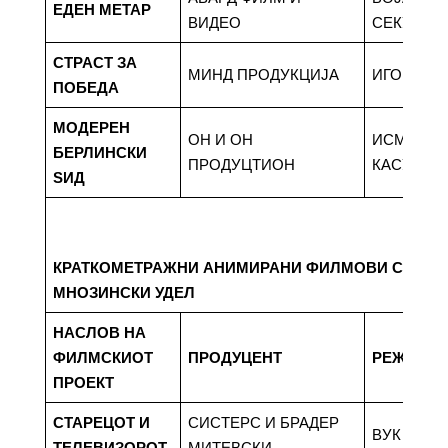
ЕДЕН МЕТАР
ВИДЕО
СЕКУЛОС
СТРАСТ ЗА
МИНД ПРОДУКЦИЈА
ИГОР ХР
ПОБЕДА
МОДЕРЕН
ОН И ОН
ИСМАИЉ
БЕРЛИНСКИ
ПРОДУЦТИОН
КАСУМИ
ЅИД
КРАТКОМЕТРАЖНИ АНИМИРАНИ ФИЛМОВИ СО МА
МНОЗИНСКИ УДЕЛ
НАСЛОВ НА
ФИЛМСКИОТ
ПРОДУЦЕНТ
РЕЖИСЕ
ПРОЕКТ
СТАРЕЦОТ И
СИСТЕРС И БРАДЕР
ВУК МИТ
ТЕЛЕВИЗОРОТ
МИТЕВСКИ