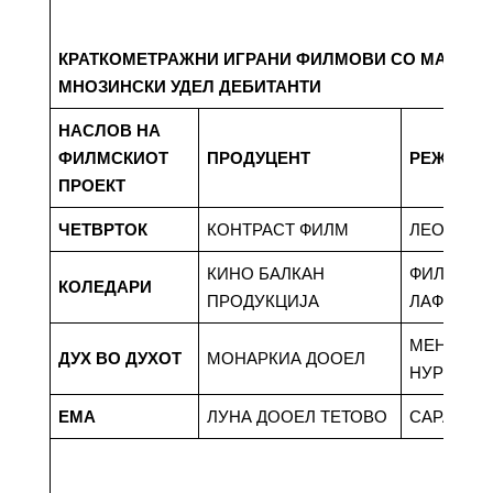
КРАТКОМЕТРАЖНИ ИГРАНИ ФИЛМОВИ СО МАКЕД
МНОЗИНСКИ УДЕЛ ДЕБИТАНТИ
НАСЛОВ НА
ФИЛМСКИОТ
ПРОДУЦЕНТ
РЕЖИСЕ
ПРОЕКТ
ЧЕТВРТОК
КОНТРАСТ ФИЛМ
ЛЕОН РИ
КИНО БАЛКАН
ФИЛИП
КОЛЕДАРИ
ПРОДУКЦИЈА
ЛАФАЗАН
МЕНТОР
ДУХ ВО ДУХОТ
МОНАРКИА ДООЕЛ
НУРЕДИН
ЕМА
ЛУНА ДООЕЛ ТЕТОВО
САРА БА