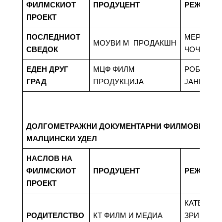
ФИЛМСКИОТ
ПРОДУЦЕНТ
РЕЖИСЕ
ПРОЕКТ
ПОСЛЕДНИОТ
МЕРИТА 
МОУВИ М ПРОДАКШН
СВЕДОК
ЧОЧОЛИ
ЕДЕН ДРУГ
МЦФ ФИЛМ
РОБЕРТ
ГРАД
ПРОДУКЦИЈА
ЈАНКУЛО
ДОЛГОМЕТРАЖНИ ДОКУМЕНТАРНИ ФИЛМОВИ СО 
МАЛЦИНСКИ УДЕЛ
НАСЛОВ НА
ФИЛМСКИОТ
ПРОДУЦЕНТ
РЕЖИСЕ
ПРОЕКТ
КАТЕРИН
РОДИТЕЛСТВО
КТ ФИЛМ И МЕДИА
ЗРИНКА