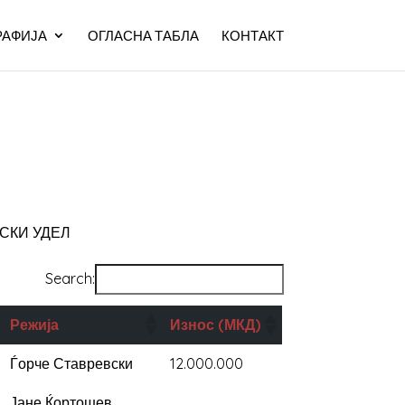
АФИЈА
ОГЛАСНА ТАБЛА
КОНТАКТ
СКИ УДЕЛ
Search:
Режија
Износ (МКД)
Ѓорче Ставревски
12.000.000
Јане Ќортошев