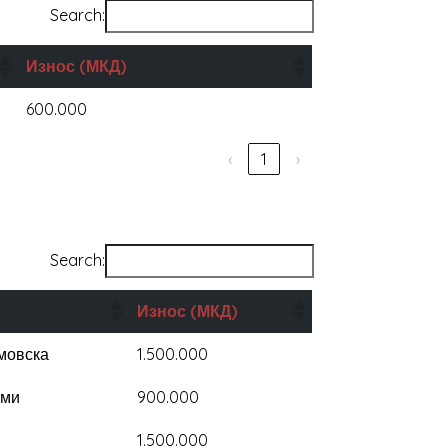
Search:
Износ (МКД)
600.000
‹
1
›
Search:
Износ
(МКД)
мовска
1.500.000
ами
900.000
1.500.000