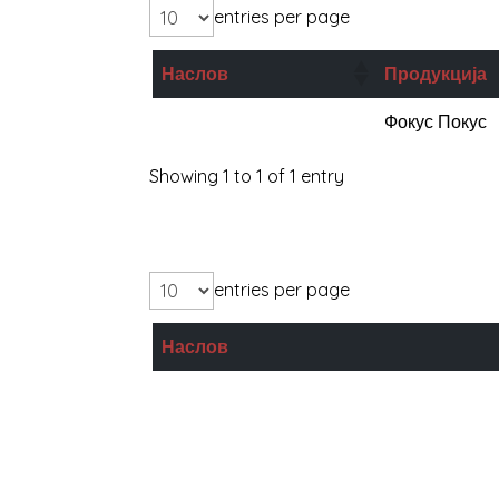
entries per page
Наслов
Продукција
Giza Zoo
Фокус Покус
Showing 1 to 1 of 1 entry
entries per page
Наслов
Батко Ѓорѓија патува за Баграм
Музиката и езерото
Последен отпор на старецот