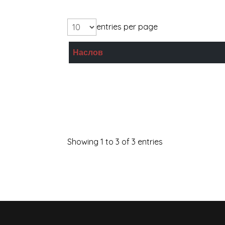
entries per page
Наслов
Кружно патување на Марето
ХО
Момчето со скината чорапа во деснат
Showing 1 to 3 of 3 entries