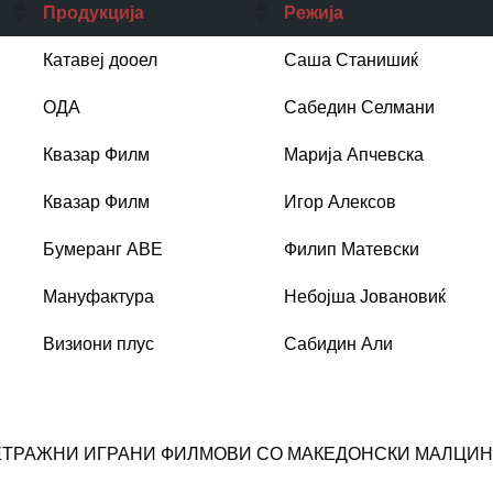
Продукција
Режија
Катавеј дооел
Саша Станишиќ
ОДА
Сабедин Селмани
Квазар Филм
Марија Апчевска
Квазар Филм
Игор Алексов
Бумеранг АВЕ
Филип Матевски
Мануфактура
Небојша Јовановиќ
Визиони плус
Сабидин Али
ЕТРАЖНИ ИГРАНИ ФИЛМОВИ СО МАКЕДОНСКИ МАЛЦИН