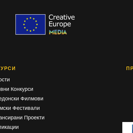
СУРСИ
П
ости
овни Конкурси
едонски Филмови
мски Фестивали
ансирани Проекти
ликации