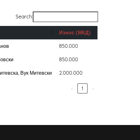
Search:
Износ
(МКД)
анов
850.000
овски
850.000
итевска, Вук Митевски
2.000.000
‹
1
›