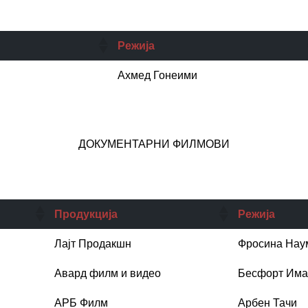
Режија
Ахмед Гонеими
ДОКУМЕНТАРНИ ФИЛМОВИ
Продукција
Режија
Лајт Продакшн
Фросина Нау
Авард филм и видео
Бесфорт Им
АРБ Филм
Арбен Тачи