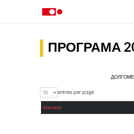
ПРОГРАМА 2
ДОЛГОМЕ
entries per page
Наслов
Крани
Земја на праските