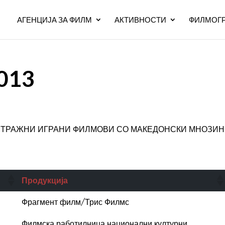
АГЕНЦИЈА ЗА ФИЛМ
АКТИВНОСТИ
ФИЛМОГР
013
ТРАЖНИ ИГРАНИ ФИЛМОВИ СО МАКЕДОНСКИ МНОЗИН
Продукција
Фрагмент филм/Трис Филмс
Филмска работилница национални културни