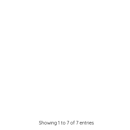
Аферата Мис Стон
Слобода или смрт
Безимени
Балканот не е мртов
Незаборавена пролет во заборавено
село
Showing 1 to 7 of 7 entries