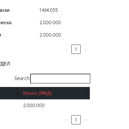
вски
1.464.055
неска
2.000.000
и
2.000.000
‹
1
›
УДЕЛ
Search:
Износ
(МКД)
2.000.000
‹
1
›