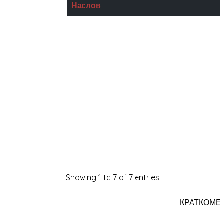
Наслов
Долу од рајот
Правила на уметноста
Колор Негатив
Вампир
Заседа
Кукавици
Кај изворот
Showing 1 to 7 of 7 entries
КРАТКОМ