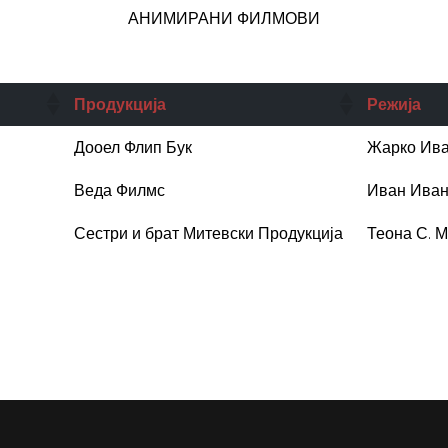
АНИМИРАНИ ФИЛМОВИ
Продукција
Режија
Дооел Флип Бук
Жарко Ив
Веда Филмс
Иван Иван
а рака
Сестри и брат Митевски Продукција
Теона С. М