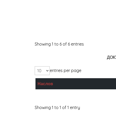
Детето во светот
Патот на локумот
Зошто Јас
Showing 1 to 6 of 6 entries
ДОК
entries per page
Наслов
Мојот превртен свет
Showing 1 to 1 of 1 entry