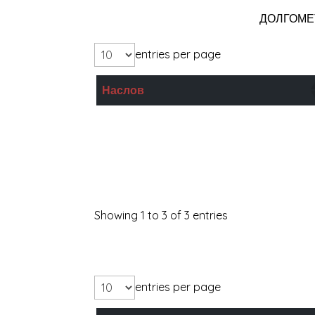
ДОЛГОМЕ
entries per page
Наслов
Жената на мојот живот
Мирни луѓе
Инферно
Showing 1 to 3 of 3 entries
entries per page