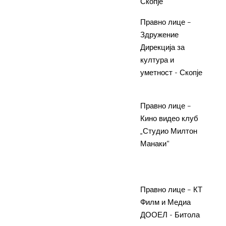
Скопје
кул
7.
Летна Филмска
Правно лице –
Про
програма- Кафе
Здружение
еду
кино
Дирекција за
про
култура и
уна
уметност - Скопје
на 
кул
8.
Едукативна
Правно лице –
Про
програма за филм –
Кино видео клуб
еду
Филмот и јас
„Студио Милтон
про
Манаки“
уна
на 
кул
9.
Развој на
Правно лице – КТ
Про
платформа за
Филм и Медиа
стр
промоција
ДООЕЛ - Битола
про