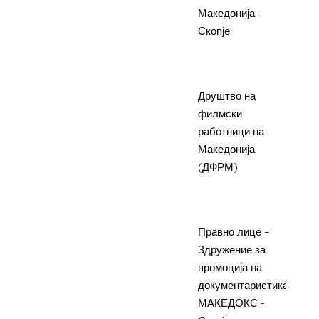
КИНОПИС
Македонија -
пуб
Скопје
обл
фил
деј
5.
ИМАГО, европска
Друштво на
Про
федерација на
филмски
чле
кинематографи-
работници на
Реп
чланарина
Македонија
Мак
(ДФРМ)
меѓ
фил
орг
6.
Патувачко кино
Правно лице –
Про
МАКЕДОКС 2016
Здружение за
еду
промоција на
про
документаристика
уна
МАКЕДОКС -
на 