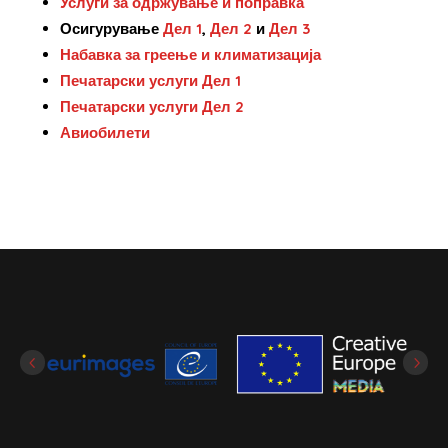
Услуги за одржување и поправка
Осигурување
Дел 1
,
Дел 2
и
Дел 3
Набавка за греење и климатизација
Печатарски услуги Дел 1
Печатарски услуги Дел 2
Авиобилети