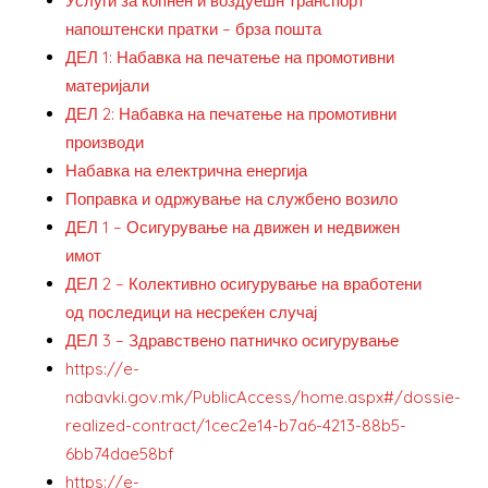
Услуги за копнен и воздуешн транспорт
напоштенски пратки – брза пошта
ДЕЛ 1: Набавка на печатење на промотивни
материјали
ДЕЛ 2: Набавка на печатење на промотивни
производи
Набавка на електрична енергија
Поправка и одржување на службено возило
ДЕЛ 1 – Осигурување на движен и недвижен
имот
ДЕЛ 2 – Колективно осигурување на вработени
од последици на несреќен случај
ДЕЛ 3 – Здравствено патничко осигурување
https://e-
nabavki.gov.mk/PublicAccess/home.aspx#/dossie-
realized-contract/1cec2e14-b7a6-4213-88b5-
6bb74dae58bf
https://e-