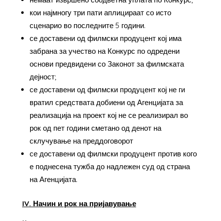
кои најмногу три пати аплицираат со исто
сценарио во последните 5 години.
се доставени од филмски продуцент кој има
забрана за учество на Конкурс по одредени
основи предвидени со Законот за филмската
дејност;
се доставени од филмски продуцент кој не ги
вратил средствата добиени од Агенцијата за
реализација на проект кој не се реализирал во
рок од пет години сметано од денот на
склучување на преддоговорот
се доставени од филмски продуцент против кого
е поднесена тужба до надлежен суд од страна
на Агенцијата.
IV. Начин и рок на пријавување