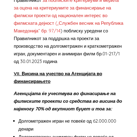
Правилникот
за поблиските критериуми и мерила
за оцена на критериумите за финансирање на
филмски проекти од национален интерес во
филмската дејност („Службен весник на Република
Македонија“ бр. 97/14
) поблиску уредени со
Правилникот за поддршка на проекти за
производство на долгометражен и краткометражен
игран, документарен и анимиран филм бр.01-217/1
од 30.01.2023 година
VII. Висина на учество на Агенцијата во
финансирањето
Агенцијата ќе учествува во финасирање на
филмските проекти со средства во висина до
најмногу 70% од вкупниот буџет и тоа за:
Долгометражен игран не повеќе од 62.000.000
денари
Долгометражен анимиран филм не повеќе од