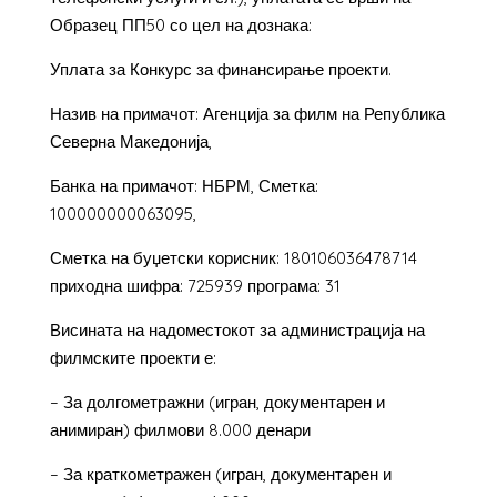
Образец ПП50 со цел на дознака:
Уплата за Конкурс за финансирање проекти.
Назив на примачот: Агенција за филм на Република
Северна Македонија,
Банка на примачот: НБРМ, Сметка:
100000000063095,
Сметка на буџетски корисник: 180106036478714
приходна шифра: 725939 програма: 31
Висината на надоместокот за администрација на
филмските проекти е:
– За долгометражни (игран, документарен и
анимиран) филмови 8.000 денари
– За краткометражен (игран, документарен и