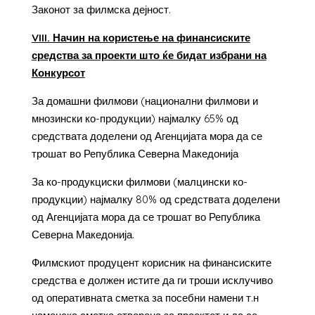
Законот за филмска дејност.
VIII. Начин на користење на финансиските
средства за проекти што ќе бидат избрани на
Конкурсот
За домашни филмови (национални филмови и
мнозински ко-продукции) најмалку 65% од
средствата доделени од Агенцијата мора да се
трошат во Република Северна Македонија
За ко-продукциски филмови (малцински ко-
продукции) најмалку 80% од средствата доделени
од Агенцијата мора да се трошат во Република
Северна Македонија.
Филмскиот продуцент корисник на финансиските
средства е должен истите да ги троши исклучиво
од оперативната сметка за посебни намени т.н