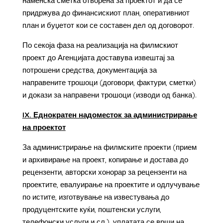
наменска сметка отворена за проектот и да се
придржува до финансискиот план, оперативниот
план и буџетот кои се составен дел од договорот.
По секоја фаза на реализација на филмскиот
проект до Агенцијата доставува извештај за
потрошени средства, документација за
направените трошоци (договори, фактури, сметки)
и докази за направени трошоци (изводи од банка).
IX. Еднократен надоместок за администрирање
на проектот
За администрирање на филмските проекти (прием
и архивирање на проект, копирање и достава до
рецензенти, авторски хонорар за рецензенти на
проектите, евалуирање на проектите и одлучување
по истите, изготвување на известувања до
продуцентските куќи, поштенски услуги,
телефонски услуги и сл.), уплатата се врши на