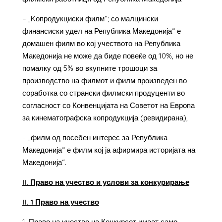
– „Kопродукциски филм“; со малцински
финансиски удел на Република Македонија“ е
домашен филм во кој учеството на Република
Македонија не може да биде повеќе од 10%, но не
помалку од 5% во вкупните трошоци за
производство на филмот и филм произведен во
соработка со странски филмски продуценти во
согласност со Конвенцијата на Советот на Европа
за кинематографска копродукција (ревидирана),
– „филм од посебен интерес за Република
Македонија“ е филм кој ја афирмира историјата на
Македонија“.
II. Право на учество и услови за конкурирање
II. 1 Право на учество
Право на учество на Конкурсот имаат само