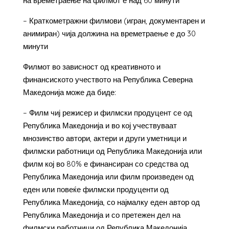
на времетраење на филмот е над 60 минути
– Краткометражни филмови (игран, документарен и
анимиран) чија должина на времетраење е до 30
минути
Филмот во зависност од креативното и
финансиското учеството на Република Северна
Македонија може да биде:
– Филм чиј режисер и филмски продуцент се од
Република Македонија и во кој учествуваат
мнозинство автори, актери и други уметници и
филмски работници од Република Македонија или
филм кој во 80% е финансиран со средства од
Република Македонија или филм произведен од
еден или повеќе филмски продуценти од
Република Македонија, со најмалку еден автор од
Република Македонија и со претежен дел на
филмски работници од Република Македонија