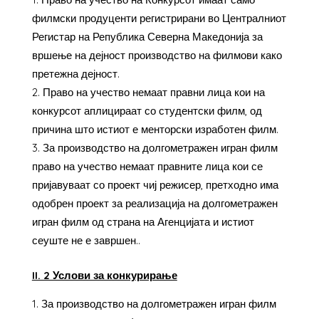
филмски продуценти регистрирани во Централниот
Регистар на Република Северна Македонија за
вршење на дејност производство на филмови како
претежна дејност.
Право на учество немаат правни лица кои на
конкурсот аплицираат со студентски филм, од
причина што истиот е менторски изработен филм.
За производство на долгометражен игран филм
право на учество немаат правните лица кои се
пријавуваат со проект чиј режисер, претходно има
одобрен проект за реализација на долгометражен
игран филм од страна на Агенцијата и истиот
сеуште не е завршен..
II. 2 Услови за конкурирање
За производство на долгометражен игран филм