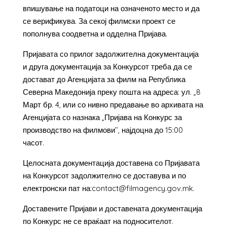
впишување на податоци на означеното место и да
се верификува. За секој филмски проект се
пополнува соодветна и одделна Пријава.
Пријавата со прилог задолжителна документација
и друга документација за Конкурсот треба да се
достават до Агенцијата за филм на Република
Северна Македонија преку пошта на адреса: ул. „8
Март бр. 4, или со нивно предавање во архивата на
Агенцијата со назнака „Пријава на Конкурс за
производство на филмови’’, најдоцна до 15:00
часот.
Целосната документација доставена со Пријавата
на Конкурсот задолжително се доставува и по
електронски пат на:contact@filmagency.gov.mk.
Доставените Пријави и доставената документација
по Конкурс не се враќаат на подносителот.