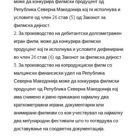
може да конкурира филмски продуцент од
Република Северна Македонија кој ги исполнува и
условите од член 26 став (5) од Законот за
филмска дејност.
За производство на дебитантски долгометражен
игран филм, може да конкурира филмски
продуцент кој ги исполнува и условите дефинирани
во член 26 став (6) од Законот за филмска дејност.
За производство на копродукциски филм со
малцински финансиски удел на Република
Северна Македонија може да конкурира филмски
продуцент од Република Северна Македонија кој
има снимено и јавно прикажано најмалку два
краткометражни играни, документарни или
анимирани филмови со кои учествувал на најмалку
два меѓународни фестивали што го потврдува со
доставување на соодветна документација.