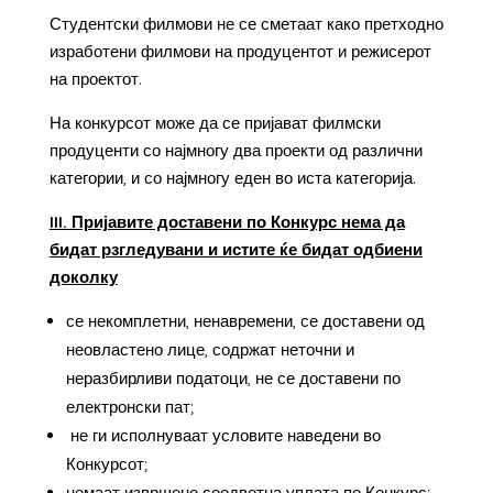
Студентски филмови не се сметаат како претходно
изработени филмови на продуцентот и режисерот
на проектот.
На конкурсот може да се пријават филмски
продуценти со најмногу два проекти од различни
категории, и со најмногу еден во иста категорија.
III. Пријавите доставени по Конкурс нема да
бидат рзгледувани и истите ќе бидат одбиени
доколку
се некомплетни, ненавремени, се доставени од
неовластено лице, содржат неточни и
неразбирливи податоци, не се доставени по
електронски пат;
не ги исполнуваат условите наведени во
Конкурсот;
немаат извршено соодветна уплата по Конкурс;