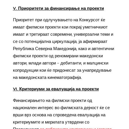
V. Приоритети за финансирање на проекти
Приоритет при одлучувањето на Конкурсот ќе
имаат филмски проекти кои покрај уметничкиот
имаат и третираат современи, универзални теми и
се со потенцијална циркулација, ја афирмираат
Република Северна Македонија, како и автентични
филмски проекти од реномирани македонски
автори, млади автори – дебитанти, и малцински
копродукции кои ќе придонесат за унапредување
на македонската кинематографија.
VI. Критериуми за евалуација на проекти
Финансирањето на филмски проекти од
национален интерес во филмската дејност ќе се
врши врз основа на спроведена евалуација на
критериумите и мерилата утврдени со