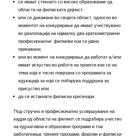
се имаат стекнато со високо образование од
областа на филмската дејност;
или се докажани во својата област, односно во
моментот на конкурирање да имаат учествувано
во реализација на најмалку два краткометражни
професионални филмови кои се јавно
прикажани;
или во момент на конкурирање да работат и/или
имаат искуство во работа на проекти кои се на
тема која е тесно поврзана со програмата за
едукација за која се побарува поддршка за
присуство или;
да се истакнати филмски критичари.
Под стручно и професионално усовршување на
кадри од областа на филмот се подрзбира учество
на едукативни и образовни програми и тоа:
работилници, тренинг програми, форуми и филмски