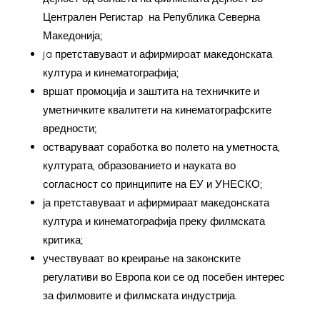
Централен Регистар на Република Северна
Македонија;
ja претставуваaт и афирмирaат македонската
култура и кинематографија;
вршат промоција и заштита на техничките и
уметничките квалитети на кинематографските
вредности;
остваруваат соработка во полето на уметноста,
културата, образованието и науката во
согласност со принципите на ЕУ и УНЕСКО;
ја претставуваат и афирмираат македонската
култура и кинематографија преку филмската
критика;
учествуваат во креирање на законските
регулативи во Европа кои се од посебен интерес
за филмовите и филмската индустрија.