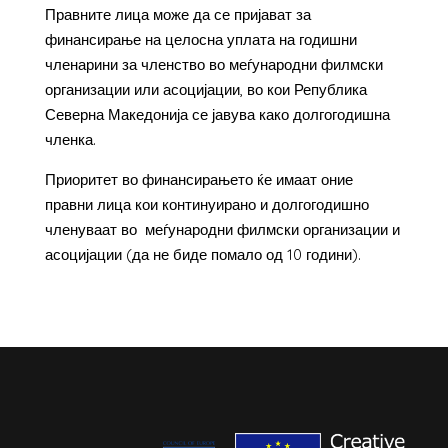
Правните лица може да се пријават за
финансирање на целосна уплата на годишни
членарини за членство во меѓународни филмски
организации или асоцијации, во кои Република
Северна Македонија се јавува како долгогодишна
членка.
Приоритет во финансирањето ќе имаат оние
правни лица кои континуирано и долгогодишно
членуваат во меѓународни филмски организации и
асоцијации (да не биде помало од 10 години).