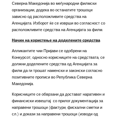
Северна Македонија во меѓународни филмски
организации, додека во останатите трошоци
зависно од расположливите средства на
Агенцијата. Изборот ќе се изврши во согласност со
расположливите средства на Агенцијата за филм.
Начин на користење на доделените средства
Апликантите чии Пријави се одобрени на
Конкурсот, односно корисниците на средствата, се
должни доделените средства од Агенцијата за
филм да ги трошат наменски и законски согласно
позитивните прописи во Република Северна
Македонија.
Корисниците се обврзани да достават наративен и
финансиски извештај со прилог документација за
направени трошоци (фактури, фискални сметки и
сл.) и докази за направени трошоци (изводи од