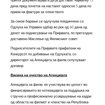
прилог документацијата да ја достават најмалку 15
дена пред почеток на настанот односно 5 дена по
прием на фактура за членството.
За секое барање се одлучува поединчено со
Одлука на Управен одбор во рок од 60 дена од
денот на поднесување на Пријавата, по претходно
доставено Мислење од Филмскиот совет.
Подносителите на Пријавите прифатени на
Конкурсот по добивање на Одлуката, со
директорот на Агенцијата за филм склучуваат
договор.
Висина на учество на Агенцијата
Агенцијата за филм ќе учествува во целост во
финансирањето во котизацијата за поддршка на
стручно и професионално усовршување на кадри
од областа на филмот и членство на Република