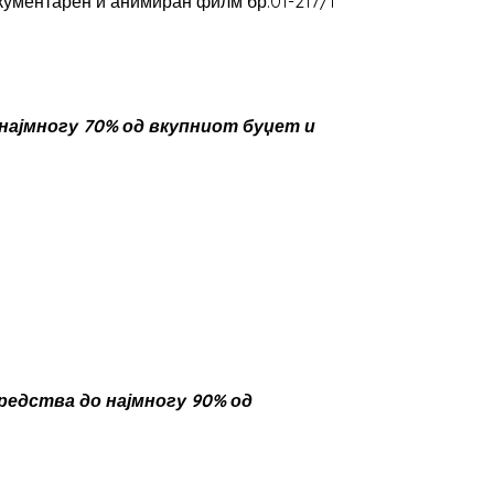
кументарен и анимиран филм бр.01-217/1
најмногу 70% од вкупниот буџет и
редства до најмногу 90% од