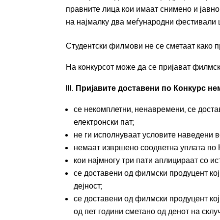
правните лица кои имаат снимено и јавн
на најмалку два меѓународни фестивали 
Студентски филмови не се сметаат како 
На конкурсот може да се пријават филмски
III. Пријавите доставени по Конкурс н
се некомплетни, ненавремени, се доста
електронски пат;
не ги исполнуваат условите наведени в
немаат извршено соодветна уплата по 
кои најмногу три пати аплицираат со ис
се доставени од филмски продуцент кој
дејност;
се доставени од филмски продуцент кој 
од пет години сметано од денот на скл