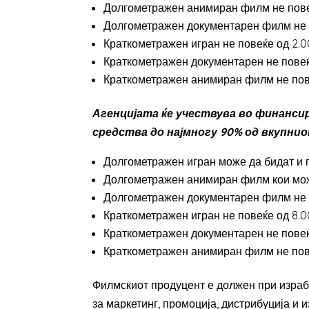
Долгометражен анимиран филм не пове
Долгометражен документарен филм не п
Краткометражен игран не повеќе од 2.
Краткометражен документарен не повеќ
Краткометражен анимиран филм не пов
Агенцијата ќе учествува во финанси
средства до најмногу 90% од вкупнио
Долгометражен игран може да бидат и 
Долгометражен анимиран филм кои може
Долгометражен документарен филм не п
Краткометражен игран не повеќе од 8.0
Краткометражен документарен не повеќ
Краткометражен анимиран филм не пове
Филмскиот продуцент е должен при израбо
за маркетинг, промоција, дистрибуција и 