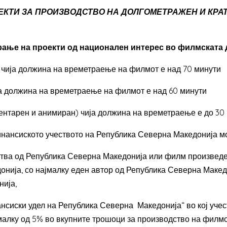
ЕКТИ ЗА ПРОИЗВОДСТВО НА ДОЛГОМЕТРАЖЕН И КРА
ање на проекти од национален интерес во филмската де
чија должина на времетраење на филмот е над 70 минути
а должина на времетраење на филмот е над 60 минути
ентарен и анимиран) чија должина на времетраење е до 30
инансиското учеството на Република Северна Македонија м
ства од Република Северна Македонија или филм произвед
нија, со најмалку еден автор од Република Северна Макед
нија,
нсиски удел на Република Северна Македонија“ во кој уче
омалку од 5% во вкупните трошоци за производство на филм