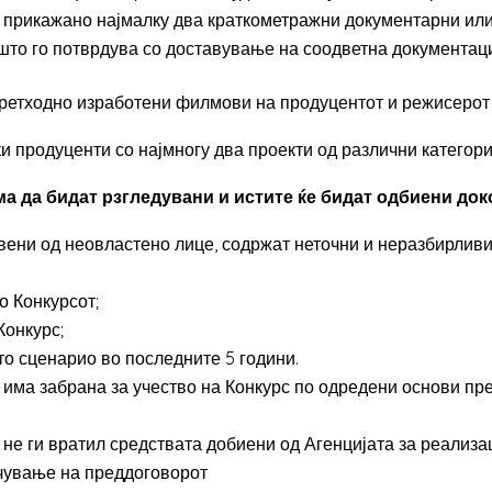
о прикажано најмалку два краткометражни документарни ил
што го потврдува со доставување на соодветна документаци
претходно изработени филмови на продуцентот и режисерот 
 продуценти со најмногу два проекти од различни категории,
ема да бидат рзгледувани и истите ќе бидат одбиени док
вени од неовластено лице, содржат неточни и неразбирливи
о Конкурсот;
Конкурс;
то сценарио во последните 5 години.
 има забрана за учество на Конкурс по одредени основи пр
не ги вратил средствата добиени од Агенцијата за реализац
учување на преддоговорот