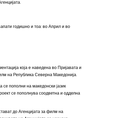
Агенцијата.
апати годишно и тоа: во Април и во
ентација која е наведена во Пријавата и
 филм на Република Северна Македонија.
да се пополни на македонски јазик
роект се пополнува соодветна и одделна
стават до Агенцијата за филм на