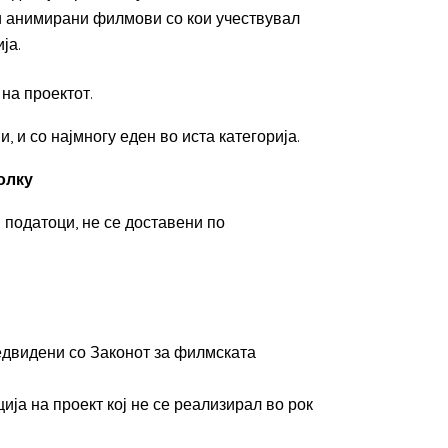
и анимирани филмови со кои учествувал
ја.
на проектот.
 и со најмногу еден во иста категорија.
олку
 податоци, не се доставени по
едвидени со Законот за филмската
ија на проект кој не се реализирал во рок