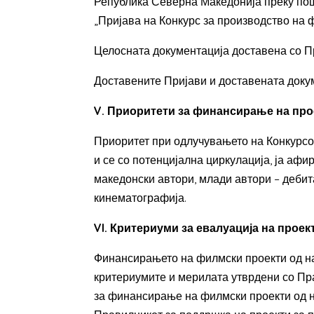
Република Северна Македонија преку пошт
„Пријава на Конкурс за производство на ф
Целосната документација доставена со Пр
Доставените Пријави и доставената докум
V. Приоритети за финансирање на про
Приоритет при одлучувањето на Конкурсот
и се со потенцијална циркулација, ја аф
македонски автори, млади автори – дебит
кинематографија.
VI. Критериуми за евалуација на проек
Финансирањето на филмски проекти од на
критериумите и мерилата утврдени со П
за финансирање на филмски проекти од н