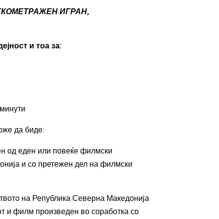
ТКОМЕТРАЖЕН ИГРАН,
јност и тоа за:
 минути
оже да биде:
ен од еден или повеќе филмски
онија и со претежен дел на филмски
ството на Република Северна Македонија
от и филм произведен во соработка со