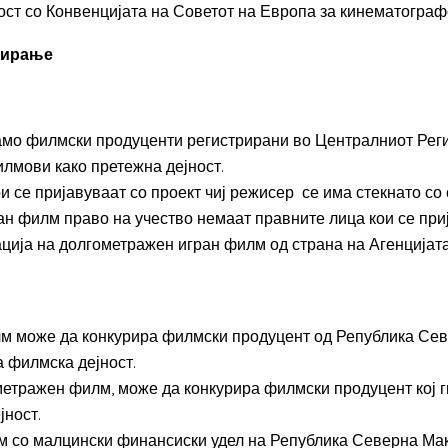
ст со Конвенцијата на Советот на Европа за кинематограф
урирање
само филмски продуценти регистрирани во Централниот Рег
лмови како претежна дејност.
и се пријавуваат со проект чиј режисер се има стекнато со
н филм право на учество немаат правните лица кои се приј
ција на долгометражен игран филм од страна на Агенцијата 
м може да конкурира филмски продуцент од Република Севе
а филмска дејност.
метражен филм, може да конкурира филмски продуцент кој 
јност.
м со малцински финансиски удел на Република Северна Мак