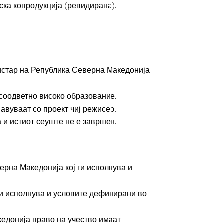
ска копродукција (ревидирана).
истар на Република Северна Македонија
 соодветно високо образование.
авуваат со проект чиј режисер,
и истиот сеуште не е завршен..
рна Македонија кој ги исполнува и
ги исполнува и условите дефинирани во
едонија право на учество имаат