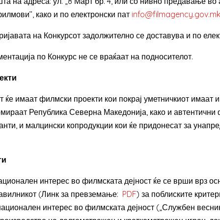
а на адреса: ул. „8 Март бр. 4, или со нивно предавање во 
илмови’’, како и по електронски пат
info@filmagency.gov.m
ијавата на Конкурсот задолжително се доставува и по елек
ентација по Конкурс не се враќаат на подносителот.
екти
 ќе имаат филмски проекти кои покрај уметничкиот имаат 
ирмираат Република Северна Македонија, како и автентичн
анти, и малцински копродукции кои ќе придонесат за унап
ти
ционален интерес во филмската дејност ќе се врши врз ос
равилникот (Линк за превземање:
PDF
) за поблиските крите
ационален интерес во филмската дејност („Службен весник 