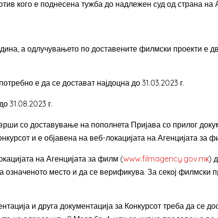
тив кого е поднесена тужба до надлежен суд од страна на 
година, а одлучувањето по доставените филмски проекти е дв
отребно е да се достават најдоцна до 31.03.2023 г.
о 31.08.2023 г.
врши со доставување на пополнета Пријава со прилог докум
Конкурсот и е објавена на веб-локацијата на Агенцијата за
окацијата на Агенцијата за филм (
www.filmagency.gov.mк
) 
 означеното место и да се верификува. За секој филмски п
нтација и друга документација за Конкурсот треба да се до