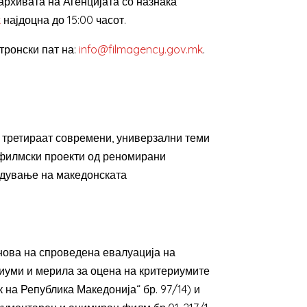
архивата на Агенцијата со назнака
k
најдоцна до 15:00 часот.
тронски пат на:
info@filmagency.gov.mk
.
и третираат современи, универзални теми
и филмски проекти од реномирани
редување на македонската
нова на спроведена евалуација на
риуми и мерила за оцена на критериумите
на Република Македонија“ бр. 97/14) и