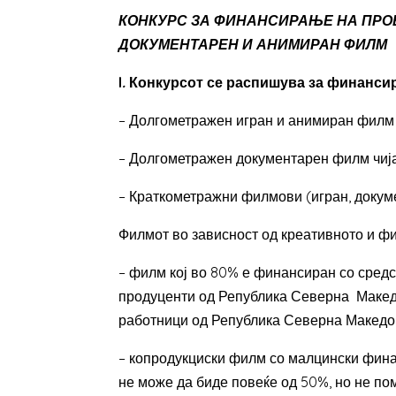
КОНКУРС ЗА ФИНАНСИРАЊЕ НА ПРО
ДОКУМЕНТАРЕН И АНИМИРАН ФИЛМ
I
.
Конкурсот се распишува за финансир
– Долгометражен игран и анимиран филм 
– Долгометражен документарен филм чиј
– Краткометражни филмови (игран, докум
Филмот во зависност од креативното и ф
– филм кој во 80% е финансиран со сред
продуценти од Република Северна Македо
работници од Република Северна Македо
– копродукциски филм со малцински фина
не може да биде повеќе од 50%, но не п