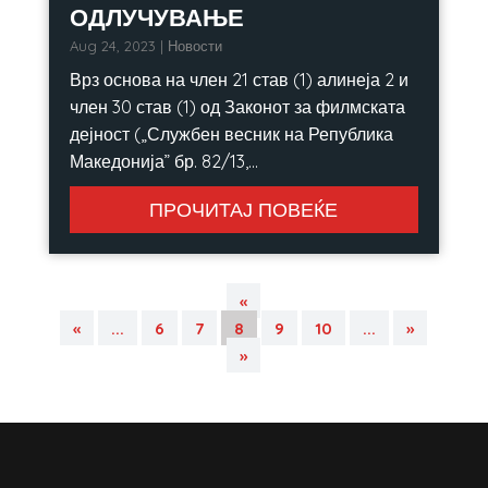
ОДЛУЧУВАЊЕ
Aug 24, 2023
|
Новости
Врз основа на член 21 став (1) алинеја 2 и
член 30 став (1) од Законот за филмската
дејност („Службен весник на Република
Македонија” бр. 82/13,...
ПРОЧИТАЈ ПОВЕЌЕ
«
«
...
6
7
8
9
10
...
»
»