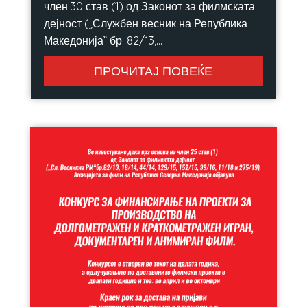
член 30 став (1) од Законот за филмската
дејност („Службен весник на Република
Македонија” бр. 82/13,...
ПРОЧИТАЈ ПОВЕЌЕ