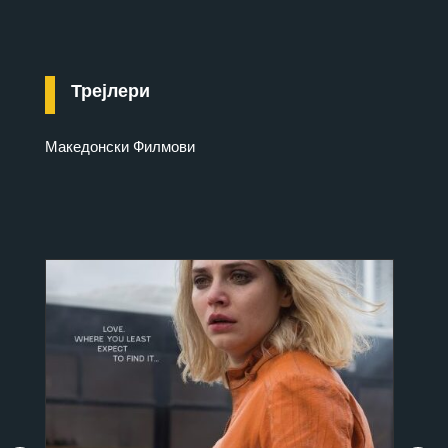
Трејлери
Македонски Филмови
С
-Ре
куќ