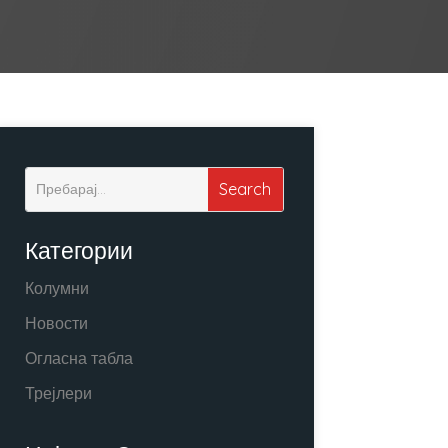
Категории
Колумни
Новости
Огласна табла
Трејлери