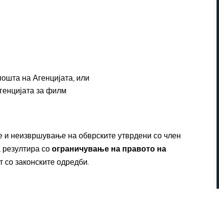
пошта на Агенцијата, или
генцијата за филм
 и неизвршување на обврските утврдени со член
а резултира со
ограничување на правото на
ст со законските одредби.