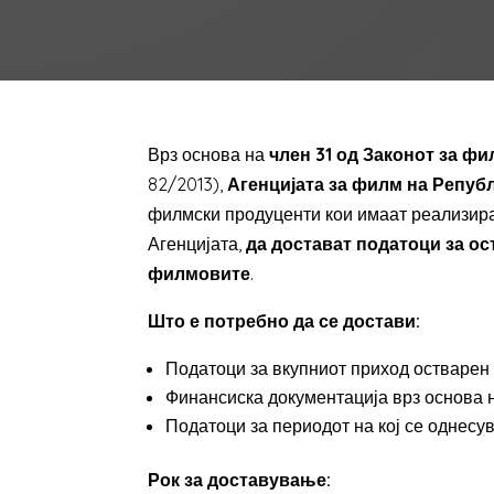
Врз основа на
член 31 од Законот за фи
82/2013),
Агенцијата за филм на Репуб
филмски продуценти кои имаат реализир
Агенцијата,
да достават податоци за о
филмовите
.
Што е потребно да се достави:
Податоци за вкупниот приход остварен
Финансиска документација врз основа н
Податоци за периодот на кој се однесу
Рок за доставување: