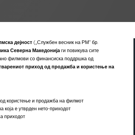
лмска дејност
(„Службен весник на РМ“ бр.
лика Северна Македонија
ги повикува сите
ано филмови со финансиска поддршка од
стварениот приход од продажба и користење на
 од користење и продажба на филмот
а која е утврден нето-приходот
ва приходот