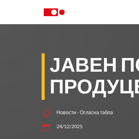
ЈАВЕН 
ПРОДУЦ

Новости
-
Огласна табла

24/12/2025