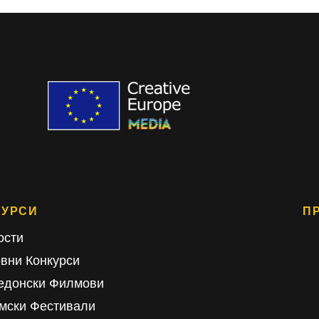
СУРСИ
П
ости
овни Конкурси
едонски Филмови
мски Фестивали