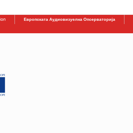
ion
Европската Аудиовизуелна Опсерваторија