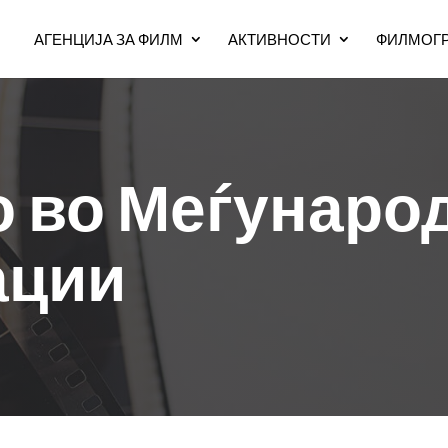
АГЕНЦИЈА ЗА ФИЛМ
АКТИВНОСТИ
ФИЛМОГР
о во Меѓунаро
ации