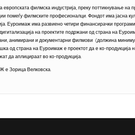
а европската филмска индустрија, преку поттикнување на п
ии помеѓу филмските професионалци. Фондот има јасна кул
ја. Еуроимаж има развиено четири финансирачки програми:
 дигитализација на проектите подржани од страна на Еурои
ани, анимирани и документарни филмови (должина миниму
ка од страна на Еуроимаж е проектот да е ко-продукција н
ожат да аплицираат во ко-продукција.
 е Зорица Велковска.