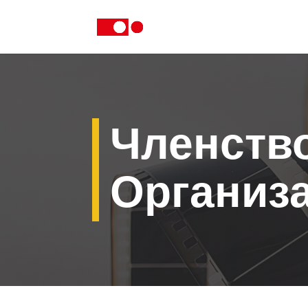
Членств
Организ