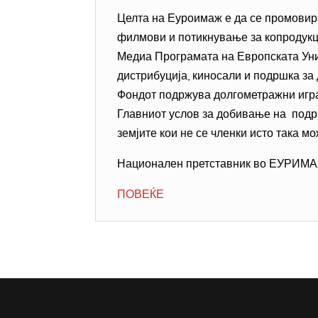
Целта на Еуроимаж е да се промовир
филмови и потикнување за копродукц
Медиа Програмата на Европската Уни
дистрибуција, киносали и подршка за
Фондот подржува долгометражни игр
Главниот услов за добивање на подрш
земјите кои не се членки исто така м
Национален претставник во ЕУРИМАЖ
ПОВЕЌЕ