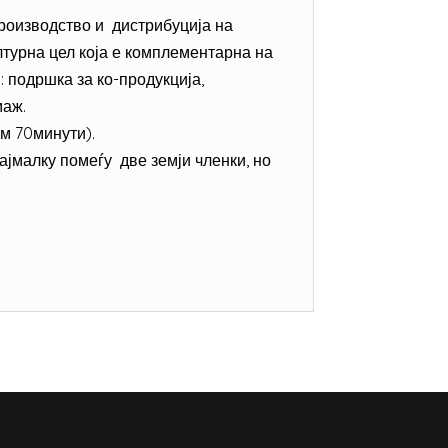
роизводство и дистрибуција на
турна цел која е комплементарна на
 подршка за ко-продукција,
маж.
м 70минути).
ајмалку помеѓу две земји членки, но