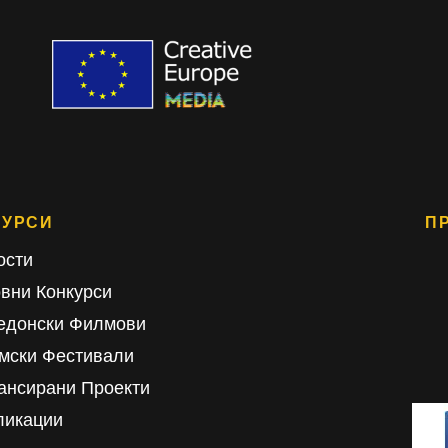
СУРСИ
П
ости
овни Конкурси
едонски Филмови
мски Фестивали
ансирани Проекти
ликации