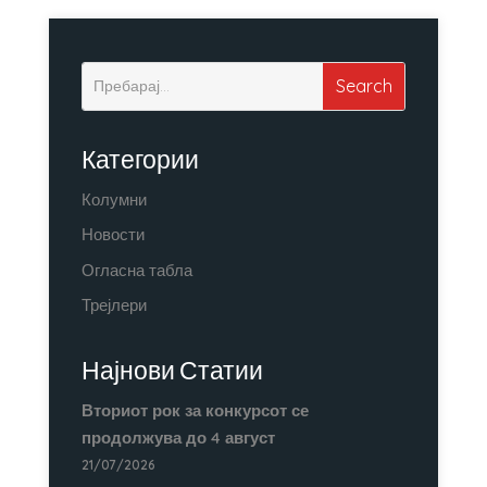
Категории
Колумни
Новости
Огласна табла
Трејлери
Најнови Статии
Вториот рок за конкурсот се
продолжува до 4 август
21/07/2026