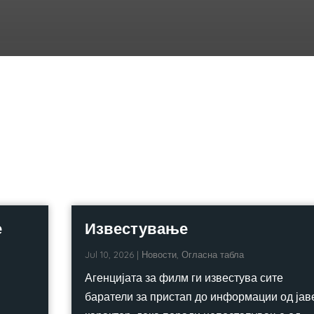
е
Известување
Jul 10, 2026
|
Новости
,
Огласна табла
Агенцијата за филм ги известува сите
баратели за пристап до информации од јав