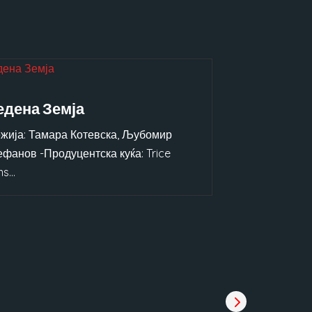
едена Земја
ежија: Тамара Котевска, Љубомир
ефанов -Продуцентска куќа: Trice
s...
Господ по
име е Пет
-Режија: Теона
-Продуцентска 