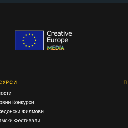
СУРСИ
П
ости
овни Конкурси
кедонски Филмови
лмски Фестивали