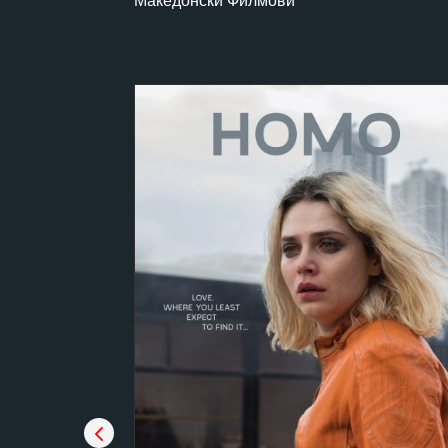
Македонски Филмови
родуцентска