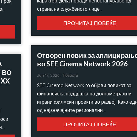
карактер, дека поради непостапување од
т рок
страна на службеното лице...
за
ПРОЧИТАЈ ПОВЕЌЕ
Отворен повик за аплицирањ
А
во SEE Cinema Network 2026
 ВО
Jun 17, 2026
|
Новости
EXX
SEE Cinema Network го објави повикот за
финансиска поддршка на долгометражни
играни филмски проекти во развој. Како ед
од најзначајните регионални...
и
носи
ПРОЧИТАЈ ПОВЕЌЕ
..