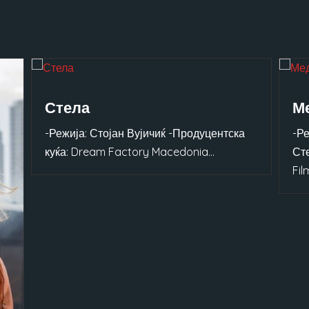
Стела
М
-Режија: Стојан Вујичиќ -Продуцентска
-Р
куќа: Dream Factory Macedonia...
Ст
Film